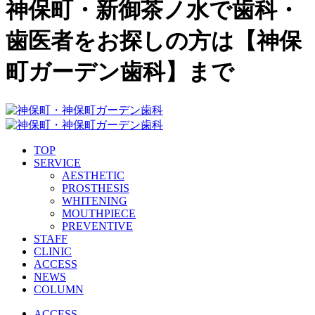
神保町・新御茶ノ水で歯科・
歯医者をお探しの方は【神保
町ガーデン歯科】まで
TOP
SERVICE
AESTHETIC
PROSTHESIS
WHITENING
MOUTHPIECE
PREVENTIVE
STAFF
CLINIC
ACCESS
NEWS
COLUMN
ACCESS