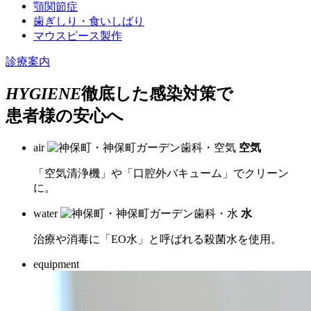
顎関節症
歯ぎしり・食いしばり
マウスピース製作
診療案内
H
Y
G
I
E
N
E
徹底した感染対策で
患者様の安心へ
air
空気
「空気清浄機」や「口腔外バキューム」でクリーン
に。
water
水
治療や消毒に「EO水」と呼ばれる殺菌水を使用。
equipment