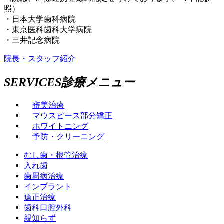
照）
・日本大学歯科病院
・東京医科歯科大学病院
・三井記念病院
院長・スタッフ紹介
S
E
R
V
I
C
E
S
診療メニュー
審美治療
マウスピース部分矯正
ホワイトニング
予防・クリーニング
むし歯・根管治療
入れ歯
歯周病治療
インプラント
矯正治療
歯科口腔外科
親知らず