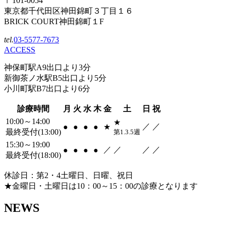
〒101-0054
東京都千代田区神田錦町３丁目１６
BRICK COURT神田錦町１F
tel.
03-5577-7673
ACCESS
神保町駅A9出口より3分
新御茶ノ水駅B5出口より5分
小川町駅B7出口より6分
診療時間
月
火
水
木
金
土
日
祝
10:00～14:00
★
／
／
●
●
●
●
★
最終受付(13:00)
第1.3.5週
15:30～19:00
／
／
／
／
●
●
●
●
最終受付(18:00)
休診日：第2・4土曜日、日曜、祝日
★金曜日・土曜日は10：00～15：00の診療となります
NEWS