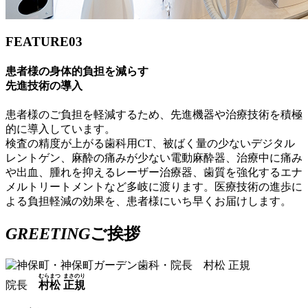
FEATURE
03
患者様の身体的負担を減らす
先進技術の導入
患者様のご負担を軽減するため、先進機器や治療技術を積極
的に導入しています。
検査の精度が上がる歯科用CT、被ばく量の少ないデジタル
レントゲン、麻酔の痛みが少ない電動麻酔器、治療中に痛み
や出血、腫れを抑えるレーザー治療器、歯質を強化するエナ
メルトリートメントなど多岐に渡ります。医療技術の進歩に
よる負担軽減の効果を、患者様にいち早くお届けします。
G
R
E
E
T
I
N
G
ご挨拶
むらまつ
まさのり
院長
村松
正規