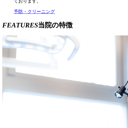
ております。
予防・クリーニング
F
E
A
T
U
R
E
S
当院の特徴